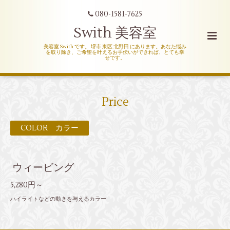
080-1581-7625
Swith 美容室
美容室 Swith です。 堺市 東区 北野田 にあります。あなた悩み
を取り除き、ご希望を叶えるお手伝いができれば、とても幸
せです。
Price
COLOR カラー
ウィービング
5,280円～
ハイライトなどの動きを与えるカラー