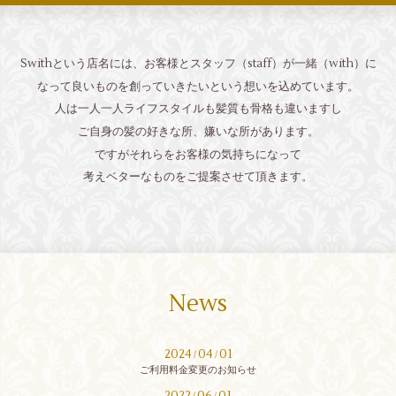
Swithという店名には、お客様とスタッフ（staff）が
一緒（with）に
なって
良いものを創っていきたいという想いを込めています。
人は一人一人ライフスタイルも髪質も骨格も違いますし
ご自身の髪の好きな所、嫌いな所があります。
ですが
それらを
お客様の気持ちになって
考えベターなものを
ご提案させて頂きます。
News
2024
04
01
/
/
ご利用料金変更のお知らせ
2022
06
01
/
/