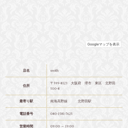
店名
swith
〒599-8123 大阪府 堺市 東区 北野田
住所
500‐8
最寄り駅
南海高野線 北野田駅
電話番号
080-1581-7625
営業時間
09:00 ～ 19:00