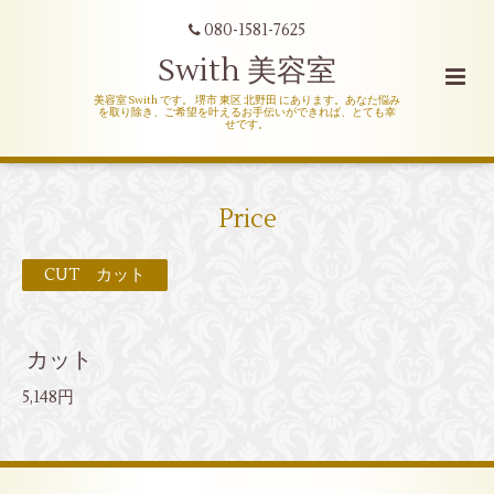
080-1581-7625
Swith 美容室
美容室 Swith です。 堺市 東区 北野田 にあります。あなた悩み
を取り除き、ご希望を叶えるお手伝いができれば、とても幸
せです。
Price
CUT カット
カット
5,148円